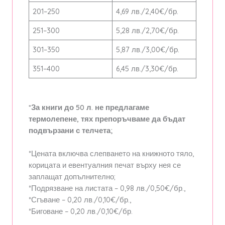
201–250
4,69 лв./2,40€/бр.
251–300
5,28 лв./2,70€/бр.
301–350
5,87 лв./3,00€/бр.
351–400
6,45 лв./3,30€/бр.
*За книги до 50 л. не предлагаме
термолепене, тях препоръчваме да бъдат
подвързани с телчета;
*Цената включва слепването на книжното тяло,
корицата и евентуалния печат върху нея се
заплащат допълнително;
*Подрязване на листата – 0,98 лв./0,50€/бр.,
*Сгъване – 0,20 лв./0,10€/бр.,
*Биговане – 0,20 лв./0,10€/бр.