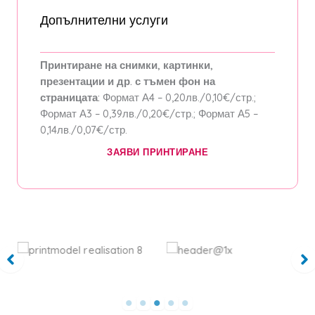
Допълнителни услуги
Принтиране на снимки, картинки,
презентации и др. с тъмен фон на
страницата:
Формат А4 – 0,20лв./0,10€/стр.;
Формат А3 – 0,39лв./0,20€/стр.; Формат А5 –
0,14лв./0,07€/стр.
ЗАЯВИ ПРИНТИРАНЕ