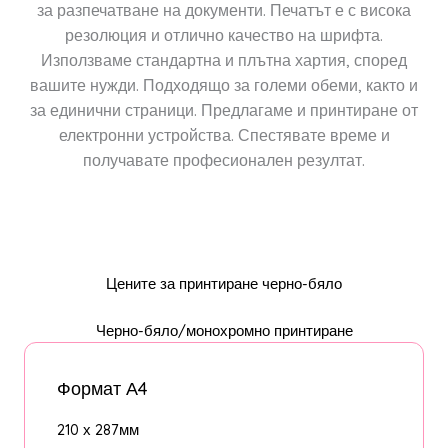
за разпечатване на документи. Печатът е с висока
резолюция и отлично качество на шрифта.
Използваме стандартна и плътна хартия, според
вашите нужди. Подходящо за големи обеми, както и
за единични страници. Предлагаме и принтиране от
електронни устройства. Спестявате време и
получавате професионален резултат.
Цените за принтиране черно-бяло
Черно-бяло/монохромно принтиране
Формат А4
210 х 287мм