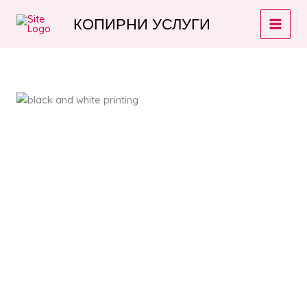
Skip
КОПИРНИ УСЛУГИ
to
content