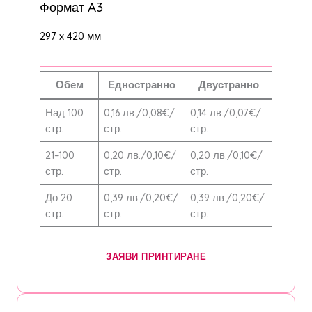
Формат А3
297 x 420 мм
Обем
Едностранно
Двустранно
Над 100
0,16 лв./0,08€/
0,14 лв./0,07€/
стр.
стр.
стр.
21–100
0,20 лв./0,10€/
0,20 лв./0,10€/
стр.
стр.
стр.
До 20
0,39 лв./0,20€/
0,39 лв./0,20€/
стр.
стр.
стр.
ЗАЯВИ ПРИНТИРАНЕ